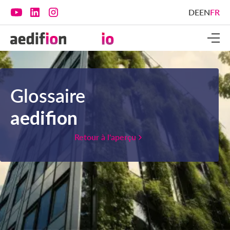
DE
EN
FR
Glossaire
aedifion
Retour à l'aperçu