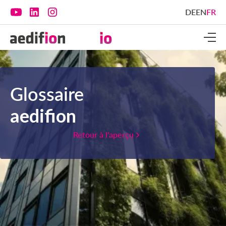
DE
EN
FR
Glossaire
aedifion
Retour à l'aperçu