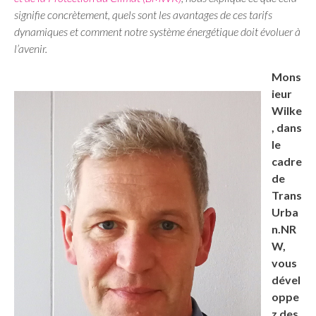
signifie concrètement, quels sont les avantages de ces tarifs
dynamiques et comment notre système énergétique doit évoluer à
l’avenir.
Mons
ieur
Wilke
, dans
le
cadre
de
Trans
Urba
n.NR
W,
vous
dével
oppe
z des