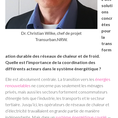
soluti
ons
concr
ètes
pour
Dr. Christian Wilke, chef de projet
la
Transurban.NRW.
trans
form
ation durable des réseaux de chaleur et de froid.
Quelle est l’importance de la coordination des
différents acteurs dans le système énergétique ?
Elle est absolument centrale. La transition vers les
énergies
renouvelables
ne concerne pas seulement les ménages
privés, mais aussi les secteurs fortement consommateurs
d'énergie tels que l’industrie, les transports et le secteur
tertiaire. Jusqu’ici, les opérateurs de réseaux de chaleur et
d’électricité travaillaient en grande partie de manière
indépendante. Mais dans un
système énergétique couplé
—