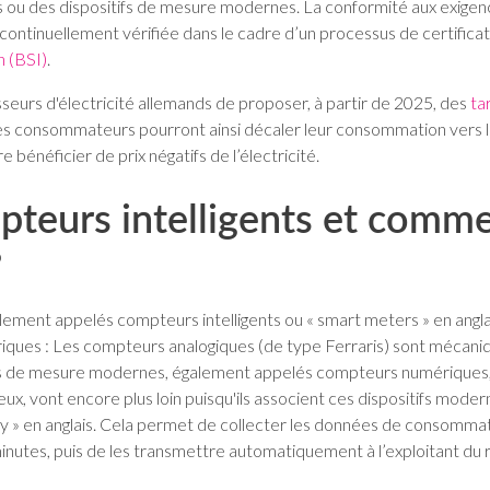
s ou des dispositifs de mesure modernes. La conformité aux exigen
ontinuellement vérifiée dans le cadre d’un processus de certificati
n (BSI)
.
sseurs d'électricité allemands de proposer, à partir de 2025, des
ta
». Les consommateurs pourront ainsi décaler leur consommation vers 
 bénéficier de prix négatifs de l’électricité.
pteurs intelligents et comm
?
lement appelés compteurs intelligents ou « smart meters » en angl
ues : Les compteurs analogiques (de type Ferraris) sont mécanique
ifs de mesure modernes, également appelés compteurs numériques
ux, vont encore plus loin puisqu'ils associent ces dispositifs mod
y » en anglais. Cela permet de collecter les données de consommati
inutes, puis de les transmettre automatiquement à l’exploitant du