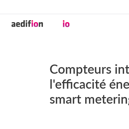
28/6/24
Compteurs int
l'efficacité é
smart meterin