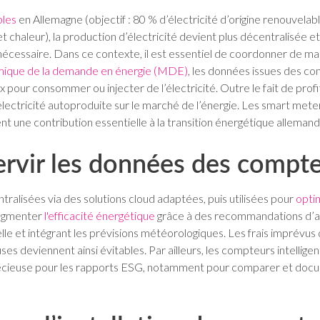
bles
en Allemagne (objectif : 80 % d’électricité d’origine renouvelabl
 chaleur), la production d’électricité devient plus décentralisée e
nécessaire. Dans ce contexte, il est essentiel de coordonner de mani
mique de la demande en énergie (MDE)
, les données issues des co
 pour consommer ou injecter de l’électricité. Outre le fait de profi
ctricité autoproduite sur le marché de l’énergie. Les smart meter
nt une contribution essentielle à la transition énergétique allemand
rvir les données des compteu
ralisées via des solutions cloud adaptées, puis utilisées pour
optim
augmenter
l'efficacité énergétique
grâce à des recommandations d’ac
cielle et intégrant les prévisions météorologiques. Les frais imprévu
es deviennent ainsi évitables. Par ailleurs, les compteurs intelligent
récieuse pour les rapports ESG, notamment pour comparer et docu