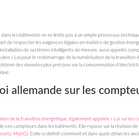
ans les bâtiments ne se limite pas à un simple processus techniqu
 de respecter les exigences légales en matière de gestion énergét
installation de systèmes intelligents de mesure, aussi appelés comp
ntitulée « Loi pour le redémarrage de la numérisation de la transiti
’obtenir des données plus précises sur la consommation d’électricit
ique.
loi allemande sur les compteu
tion de la transition énergétique, également appelée « Loi sur les 
e de ces compteurs dans les bâtiments. Elle repose sur la révision de
gesetz, MsbG)
. Celle-ci définit comment et dans quels délais les a