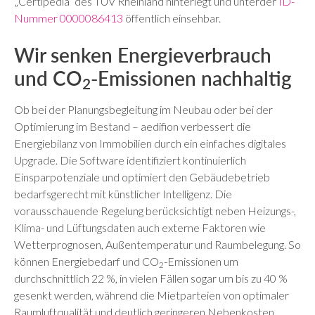
„Certipedia“ des TÜV Rheinland hinterlegt und unterder
ID-
Nummer 0000086413
öffentlich einsehbar.
Wir senken Energieverbrauch
und CO
-Emissionen nachhaltig
2
Ob bei der Planungsbegleitung im Neubau oder bei der
Optimierung im Bestand – aedifion verbessert die
Energiebilanz von Immobilien durch ein einfaches digitales
Upgrade. Die Software identifiziert kontinuierlich
Einsparpotenziale und optimiert den Gebäudebetrieb
bedarfsgerecht mit künstlicher Intelligenz. Die
vorausschauende Regelung berücksichtigt neben Heizungs-,
Klima- und Lüftungsdaten auch externe Faktoren wie
Wetterprognosen, Außentemperatur und Raumbelegung. So
können Energiebedarf und CO
-Emissionen um
2
durchschnittlich 22 %, in vielen Fällen sogar um bis zu 40 %
gesenkt werden, während die Mietparteien von optimaler
Raumluftqualität und deutlich geringeren Nebenkosten