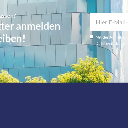
passen?
tter anmelden
eiben!
Mit der Anmeldung
Datenverarbeitun