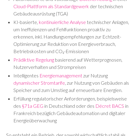
Cloud-Plattform als Standardgewerk
der technischen
Gebäudeausrüstung (TGA)
KI-basierte,
kontinuierliche Analyse
technischer Anlagen,
um Ineffizienzen und Fehlfunktionen proaktiv zu
erkennen, inkl. Handlungsempfehlungen zur Echtzeit-
Optimierung zur Reduktion von Energieverbrauch,
Betriebskosten und CO₂-Emissionen
Prädiktive Regelung
basierend auf Wetterprognosen,
Nutzerverhalten und Strompreisen
Intelligentes
Energiemanagement
zur Nutzung
dynamischer Stromtarife
, zur Nutzung von Gebäuden als
Speicher und zum Umstieg auf erneuerbare Energien.
Erfüllung regulatorischer Anforderungen, beispielsweise
des
§71a GEG
in Deutschland oder des
Décret BACS
in
Frankreich bezüglich Gebäudeautomation und digitaler
Energieüberwachung
So entsteht ein Betrieb, der sowohl wirtschaftlich stabil als