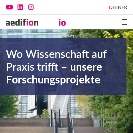
DE
DE
EN
EN
FR
FR
Wo Wissenschaft auf
Praxis trifft –
unsere
Forschungsprojekte