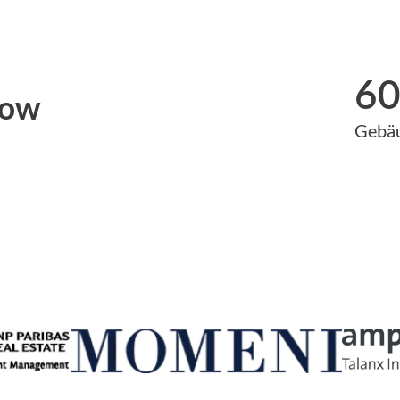
6
row
Gebä