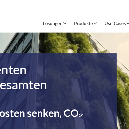
Lösungen
Produkte
Use Cases
enten
gesamten
kosten senken, CO₂