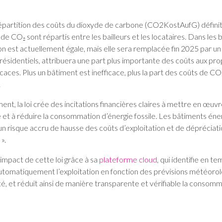
 répartition des coûts du dioxyde de carbone (CO2KostAufG) définit
 de CO₂ sont répartis entre les bailleurs et les locataires. Dans les
tion est actuellement égale, mais elle sera remplacée fin 2025 par un
 résidentiels, attribuera une part plus importante des coûts aux pro
caces. Plus un bâtiment est inefficace, plus la part des coûts de C
.
ent, la loi crée des incitations financières claires à mettre en œu
e et à réduire la consommation d’énergie fossile. Les bâtiments é
n risque accru de hausse des coûts d’exploitation et de dépréciation 
».
l’impact de cette loi grâce à sa
plateforme cloud
, qui identifie en t
tomatiquement l’exploitation en fonction des prévisions météorologi
cité, et réduit ainsi de manière transparente et vérifiable la consom