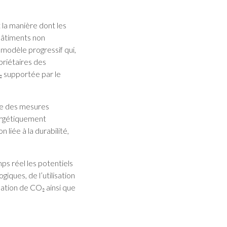
 la manière dont les
 bâtiments non
 modèle progressif qui,
priétaires des
O₂ supportée par le
vre des mesures
nergétiquement
liée à la durabilité,
emps réel les potentiels
ques, de l’utilisation
mation de CO₂ ainsi que