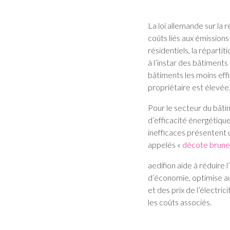
La loi allemande sur la
coûts liés aux émissions
résidentiels, la réparti
à l’instar des bâtiments
bâtiments les moins effi
propriétaire est élevée
Pour le secteur du bâtim
d’efficacité énergétiqu
inefficaces présentent u
appelés «
décote brune
aedifion aide à réduire 
d’économie, optimise au
et des prix de l’électri
les coûts associés.