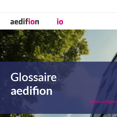
Glossaire
aedifion
Retour à l'ape