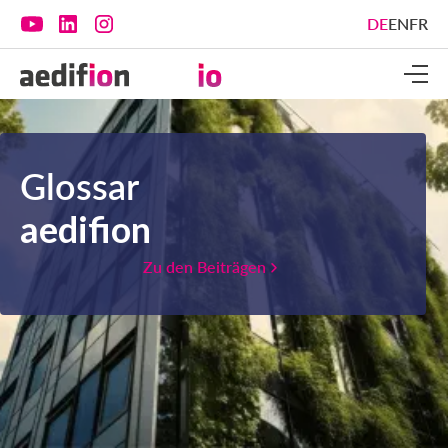
DE
EN
FR
Glossar
aedifion
Zu den Beiträgen