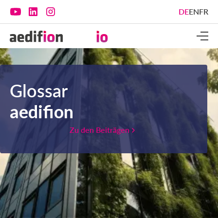
DE
EN
FR
Glossar
aedifion
Zu den Beiträgen