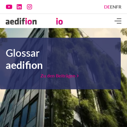
DE
EN
FR
Glossar
aedifion
Zu den Beiträgen