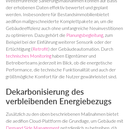
Weiterführende Sanierungsmaßnahmen können auf Basis
der erhobenen Daten effektiv bewertet und geplant
werden. Insbesondere für Bestandsimmobilienbietet
aedifion maßgeschneiderte Komplettpakete an, um die
Gebäudeeffizienz auch ohne umfangreiche Neuinvestitionen
zu optimieren. Dazu gehört die
Planungsbegleitung
, zum
Beispiel bei der Einführung weiterer Sensorik oder der
Ertüchtigung (
Retrofit
) der Gebäudeautomation. Durch
technisches Monitoring
haben Eigentümer und
Betreiberteams jederzeit im Blick, ob die energetische
Performance, die technische Funktionalität und auch der
größtmögliche Komfort für die Nutzer gewährleistet sind.
Dekarbonisierung des
verbleibenden Energiebezugs
Zusätzlich zu den oben beschriebenen Maßnahmen bietet
die aedifion Cloud-Plattform die Grundlage, um Gebäude mit
Demand Side Management
netzdienlich zu betreiben, d.h.